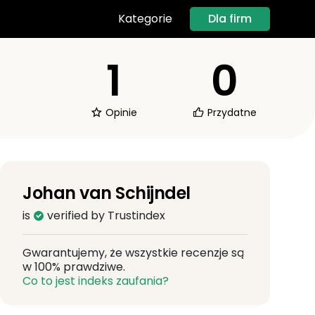
Dla firm
Kategorie
1
0
Opinie
Przydatne
Johan van Schijndel
is
verified by Trustindex
Gwarantujemy, że wszystkie recenzje są
w 100% prawdziwe.
Co to jest indeks zaufania?