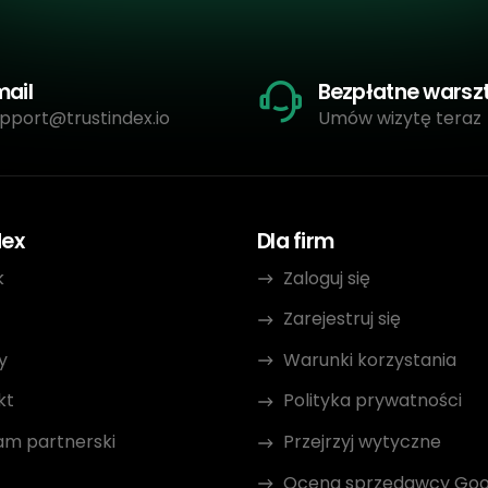
mail
Bezpłatne warsz
pport@trustindex.io
Umów wizytę teraz
dex
Dla firm
k
Zaloguj się
Zarejestruj się
y
Warunki korzystania
kt
Polityka prywatności
am partnerski
Przejrzyj wytyczne
Ocena sprzedawcy Goo