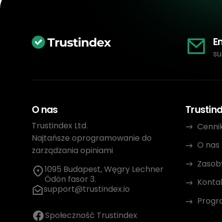
E
su
O nas
Trustin
Trustindex Ltd.
Cenni
Najtańsze oprogramowanie do
O nas
zarządzania opiniami
Zasob
1095 Budapest, Węgry Lechner
Ödön fasor 3.
Konta
support@trustindex.io
Progr
Społeczność Trustindex