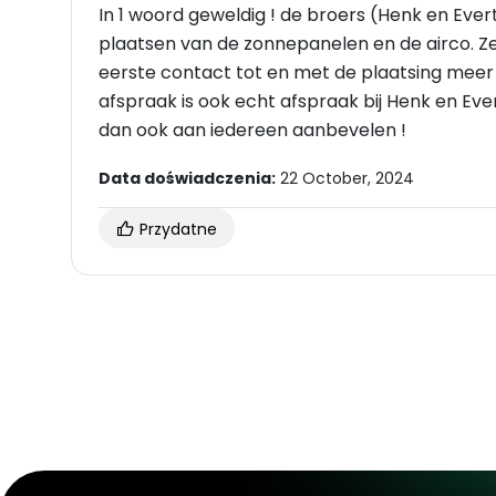
In 1 woord geweldig ! de broers (Henk en Evert) hebben uitstekend werk geleverd bij het
plaatsen van de zonnepanelen en de airco. Z
eerste contact tot en met de plaatsing meer
afspraak is ook echt afspraak bij Henk en Evert. Ik kan van van Straten Duurzaam & Tec
dan ook aan iedereen aanbevelen !
Data doświadczenia:
22 October, 2024
Przydatne