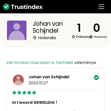
Johan van
1
0
Schijndel
Értékelések
Hasznos
Hollandia
Van Straten Duurzaam & Techniek
véleménye
Johan van Schijndel
2024.10.27
In 1 woord GEWELDIG !