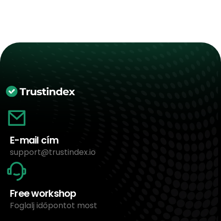
E-mail cím
support@trustindex.io
Free workshop
Foglalj időpontot most