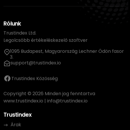
Rólunk
Trustindex Ltd.
Legolcsóbb értékeléskezelő szoftver
1095 Budapest, Magyarország Lechner Ödön fasor
3.
support@trustindex.io
Trustindex Közösség
Copyright © 2026 Minden jog fenntartva
www.trustindex.io
|
info@trustindex.io
Trustindex
Árak