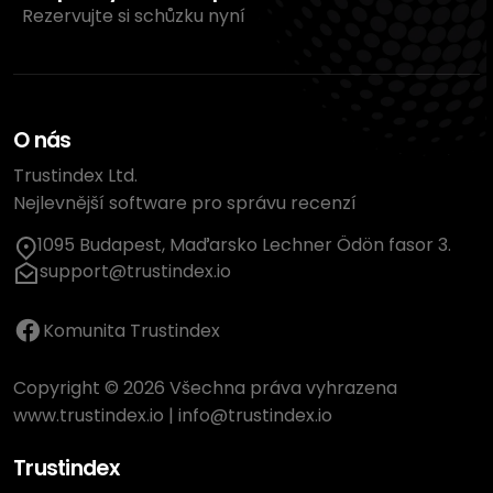
Rezervujte si schůzku nyní
O nás
Trustindex Ltd.
Nejlevnější software pro správu recenzí
1095 Budapest, Maďarsko Lechner Ödön fasor 3.
support@trustindex.io
Komunita Trustindex
Copyright © 2026 Všechna práva vyhrazena
www.trustindex.io
|
info@trustindex.io
Trustindex