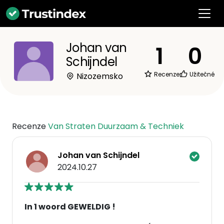
Johan van
1
0
Schijndel
Recenze
Užitečné
Nizozemsko
Recenze
Van Straten Duurzaam & Techniek
Johan van Schijndel
2024.10.27
In 1 woord GEWELDIG !