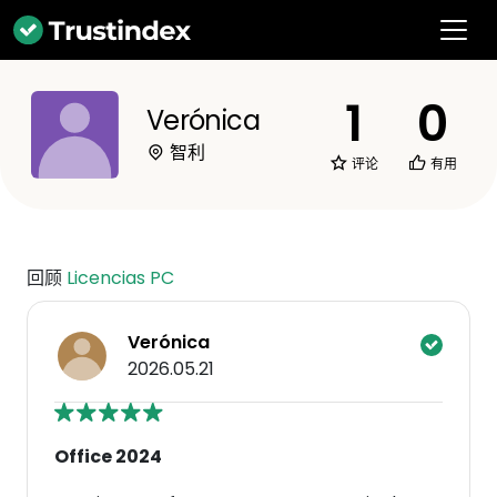
1
0
Verónica
智利
评论
有用
回顾
Licencias PC
Verónica
2026.05.21
Office 2024