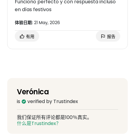
Funciono perfecto y con respuesta incluso
en días festivos
体验日期:
21 May, 2026
有用
报告
Verónica
is
verified by Trustindex
我们保证所有评论都是100％真实。
什么是Trustindex？