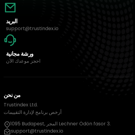
البريد
support@trustindex.io
ورشة مجانية
احجز موعدك الآن
من نحن
Trustindex Ltd.
أرخص برنامج لإدارة التقييمات
1095 Budapest, المجر Lechner Ödön fasor 3.
support@trustindex.io