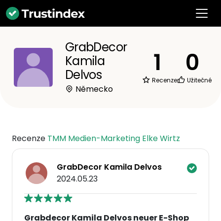
GrabDecor
1
0
Kamila
Delvos
Recenze
Užitečné
Německo
Recenze
TMM Medien-Marketing Elke Wirtz
GrabDecor Kamila Delvos
2024.05.23
Grabdecor Kamila Delvos neuer E-Shop