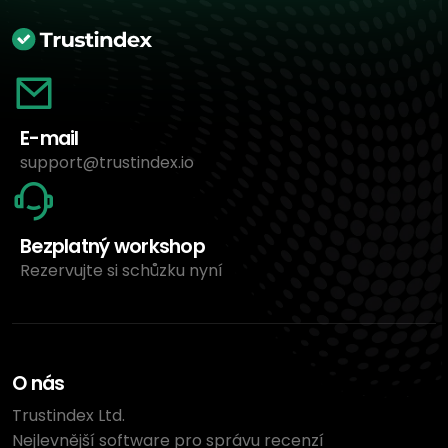
E-mail
support@trustindex.io
Bezplatný workshop
Rezervujte si schůzku nyní
O nás
Trustindex Ltd.
Nejlevnější software pro správu recenzí