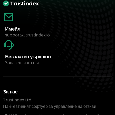
Имейл
support@trustindex.io
Безплатен уъркшоп
Запазете час сега
За нас
Trustindex Ltd.
Най-евтиният софтуер за управление на отзиви