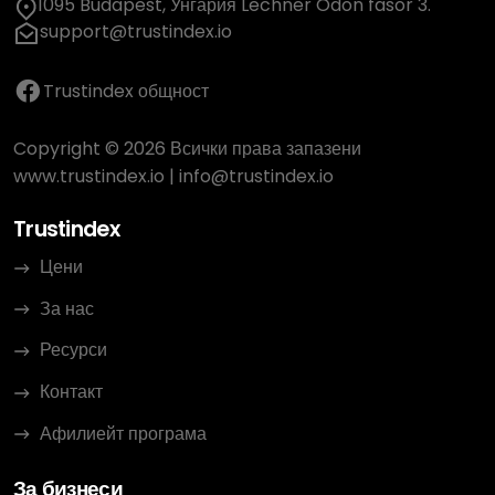
1095 Budapest, Унгария Lechner Ödön fasor 3.
support@trustindex.io
Trustindex общност
Copyright © 2026 Всички права запазени
www.trustindex.io
|
info@trustindex.io
Trustindex
Цени
За нас
Ресурси
Контакт
Афилиейт програма
За бизнеси