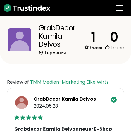
GrabDecor
1
0
Kamila
Delvos
Отзиви
Полезно
Германия
Review of
TMM Medien-Marketing Elke Wirtz
GrabDecor Kamila Delvos
2024.05.23
Grabdecor Kamila Delvos neuer E-Shop