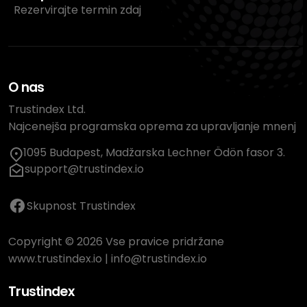
Rezervirajte termin zdaj
O nas
Trustindex Ltd.
Najcenejša programska oprema za upravljanje mnenj
1095 Budapest, Madžarska Lechner Ödön fasor 3.
support@trustindex.io
Skupnost Trustindex
Copyright © 2026 Vse pravice pridržane
www.trustindex.io
|
info@trustindex.io
Trustindex