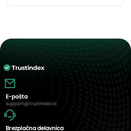
E-pošta
support@trustindex.io
Brezplačna delavnica