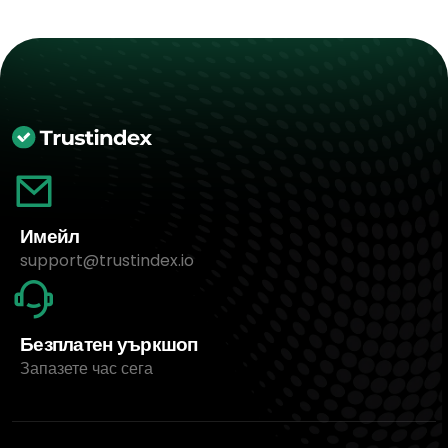
Имейл
support@trustindex.io
Безплатен уъркшоп
Запазете час сега