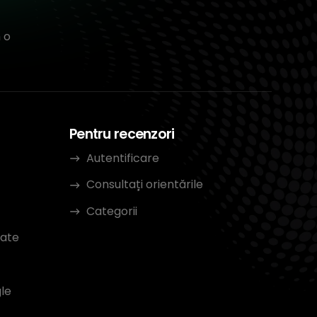
 o
Pentru recenzori
Autentificare
Consultați orientările
Categorii
tate
le