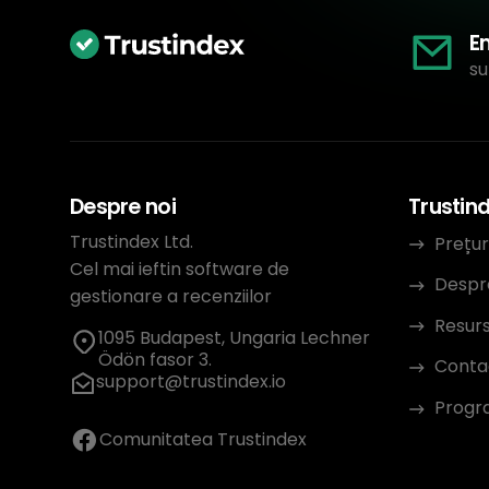
E
su
Despre noi
Trustin
Trustindex Ltd.
Prețur
Cel mai ieftin software de
Despr
gestionare a recenziilor
Resur
1095 Budapest, Ungaria Lechner
Ödön fasor 3.
Conta
support@trustindex.io
Progra
Comunitatea Trustindex