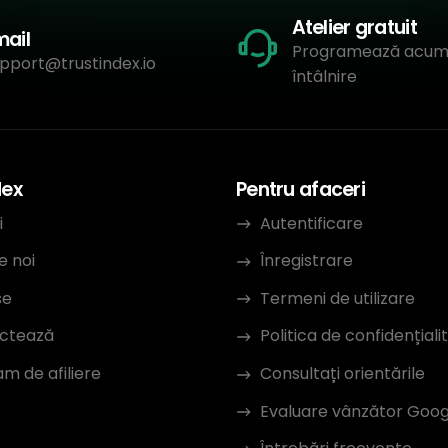
Atelier gratuit
mail
Programează acum
pport@trustindex.io
întâlnire
dex
Pentru afaceri
i
Autentificare
e noi
Înregistrare
se
Termeni de utilizare
ctează
Politica de confidențiali
m de afiliere
Consultați orientările
Evaluare vânzător Goog