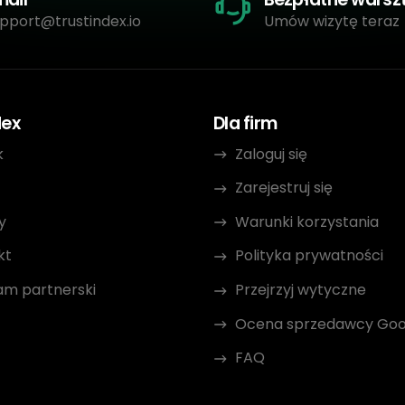
pport@trustindex.io
Umów wizytę teraz
dex
Dla firm
k
Zaloguj się
Zarejestruj się
y
Warunki korzystania
kt
Polityka prywatności
am partnerski
Przejrzyj wytyczne
Ocena sprzedawcy Goo
FAQ