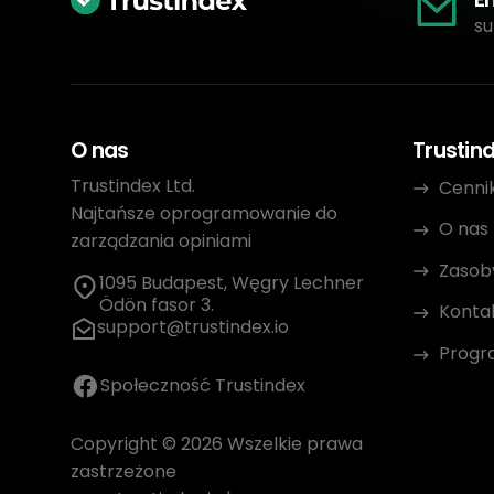
su
O nas
Trustin
Trustindex Ltd.
Cenni
Najtańsze oprogramowanie do
O nas
zarządzania opiniami
Zasob
1095 Budapest, Węgry Lechner
Ödön fasor 3.
Konta
support@trustindex.io
Progr
Społeczność Trustindex
Copyright © 2026 Wszelkie prawa
zastrzeżone