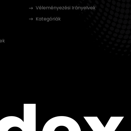
Véleményezési Irányelvek
Kategóriák
t
ek