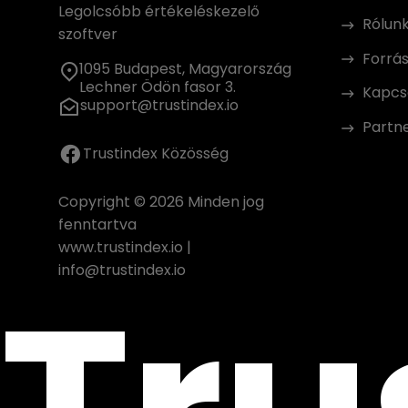
Legolcsóbb értékeléskezelő
Rólun
szoftver
Forrá
1095 Budapest, Magyarország
Lechner Ödön fasor 3.
Kapcs
support@trustindex.io
Partn
Trustindex Közösség
Copyright © 2026 Minden jog
fenntartva
www.trustindex.io
|
info@trustindex.io