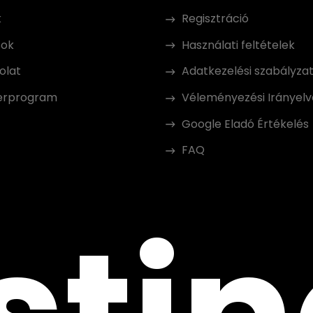
k
Regisztráció
sok
Használati feltételek
olat
Adatkezelési szabályza
erprogram
Véleményezési Irányelv
Google Eladó Értékelés
FAQ