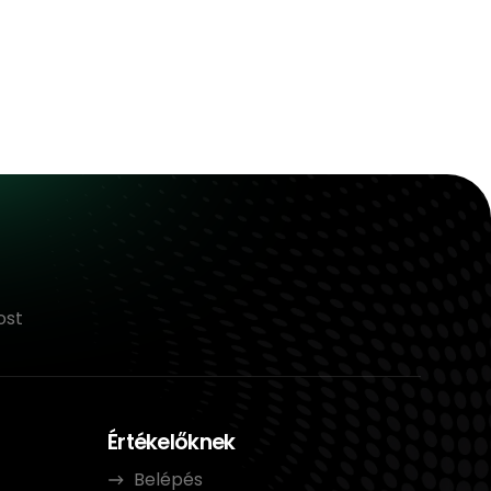
ost
Értékelőknek
Belépés