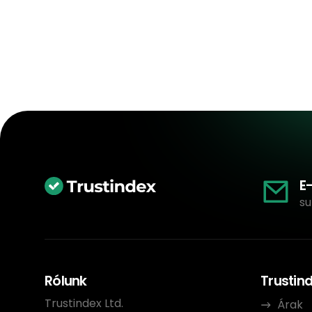
E
su
Rólunk
Trustin
Trustindex Ltd.
Árak