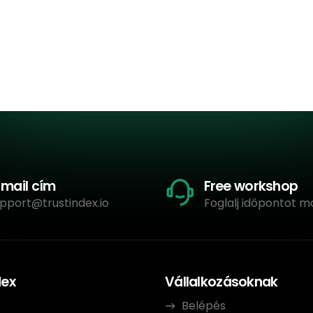
-mail cím
Free workshop
pport@trustindex.io
Foglalj időpontot m
dex
Vállalkozásoknak
Belépés