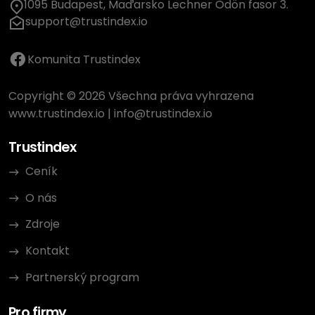
1095 Budapest, Maďarsko Lechner Ödön fasor 3.
support@trustindex.io
Komunita Trustindex
Copyright © 2026 Všechna práva vyhrazena
www.trustindex.io
|
info@trustindex.io
Trustindex
Ceník
O nás
Zdroje
Kontakt
Partnerský program
Pro firmy