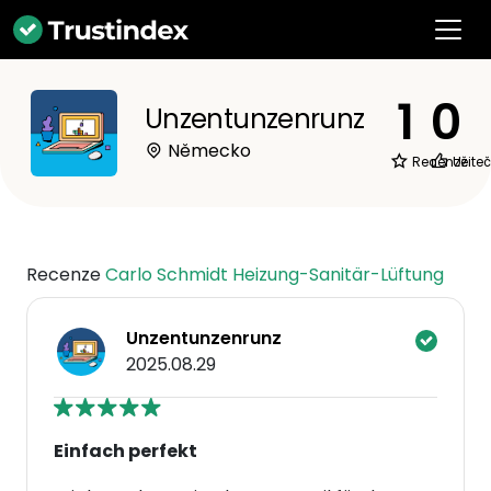
1
0
Unzentunzenrunz
Německo
Recenze
Užite
Recenze
Carlo Schmidt Heizung-Sanitär-Lüftung
Unzentunzenrunz
2025.08.29
Einfach perfekt