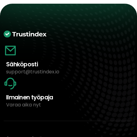
Sähköposti
support@trustindex.io
Ilmainen työpaja
Varaa aika nyt