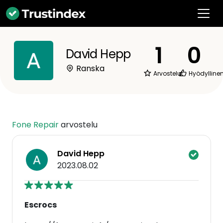
1
0
David Hepp
Ranska
Arvostelut
Hyödylline
Fone Repair
arvostelu
David Hepp
2023.08.02
Escrocs