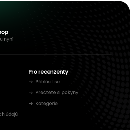
hop
u nyní
Pro recenzenty
Přihlásit se
Přečtěte si pokyny
Kategorie
ch údajů