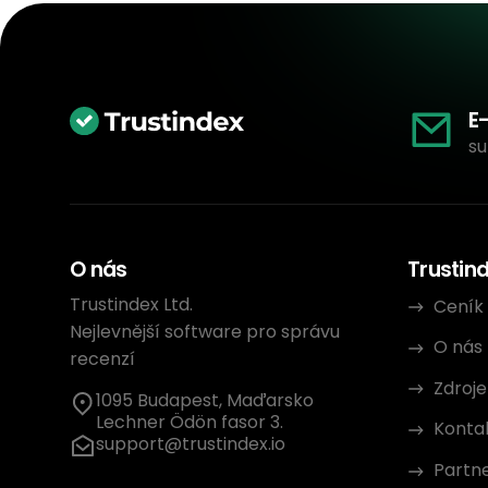
E
su
O nás
Trustin
Trustindex Ltd.
Ceník
Nejlevnější software pro správu
O nás
recenzí
Zdroje
1095 Budapest, Maďarsko
Lechner Ödön fasor 3.
Konta
support@trustindex.io
Partn