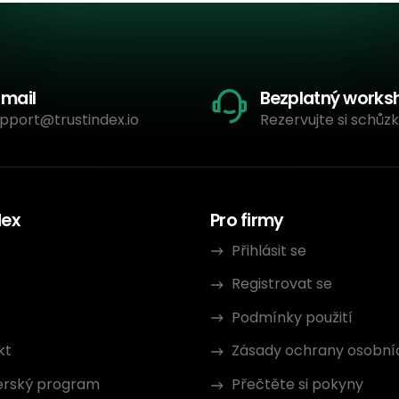
-mail
Bezplatný works
pport@trustindex.io
Rezervujte si schůzk
dex
Pro firmy
Přihlásit se
Registrovat se
Podmínky použití
kt
Zásady ochrany osobní
erský program
Přečtěte si pokyny