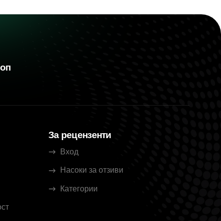
шоп
За рецензенти
Вход
Насоки за отзиви
Категории
ост