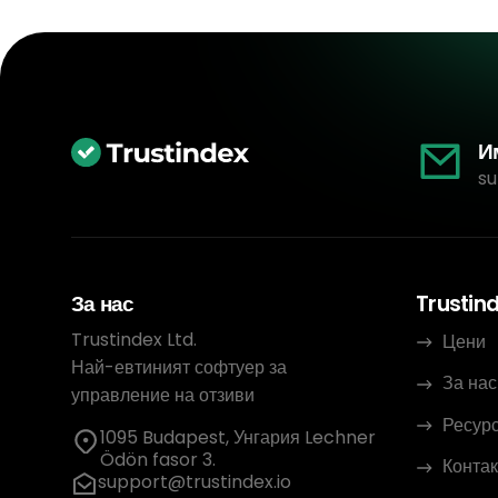
И
su
За нас
Trustin
Trustindex Ltd.
Цени
Най-евтиният софтуер за
За нас
управление на отзиви
Ресур
1095 Budapest, Унгария Lechner
Ödön fasor 3.
Контак
support@trustindex.io