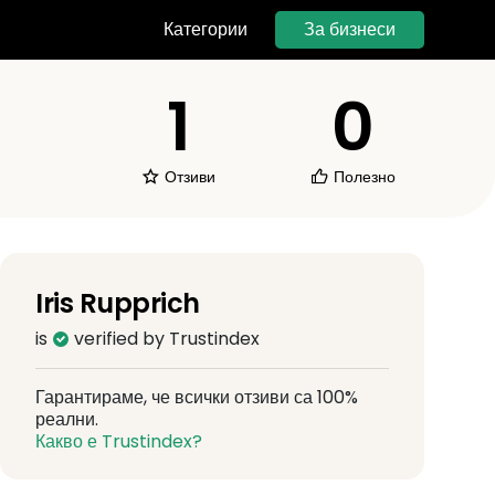
За бизнеси
Категории
1
0
Отзиви
Полезно
Iris Rupprich
is
verified by Trustindex
Гарантираме, че всички отзиви са 100%
реални.
Какво е Trustindex?