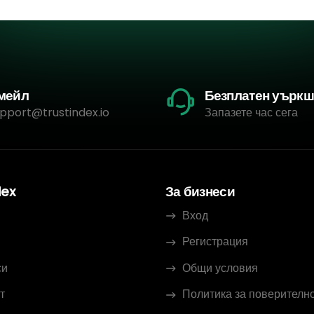
мейл
Безплатен уърк
pport@trustindex.io
Запазете час сега
dex
За бизнеси
Вход
Регистрация
си
Общи условия
т
Политика за поверителн