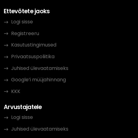
Ettevõtete jaoks
Logi sisse
Registreeru
Kasutustingimused
Privaatsuspoliitika
Juhised ülevaatamiseks
Google’i müüjahinnang
KKK
Arvustajatele
Logi sisse
Juhised ülevaatamiseks