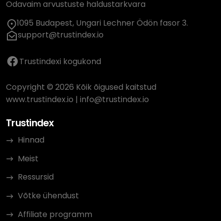
Odavaim arvustuste haldustarkvara
1095 Budapest, Ungari Lechner Ödön fasor 3.
support@trustindex.io
Trustindexi kogukond
Copyright © 2026 Kõik õigused kaitstud
www.trustindex.io
|
info@trustindex.io
Trustindex
Hinnad
Meist
Ressursid
Võtke ühendust
Affiliate programm