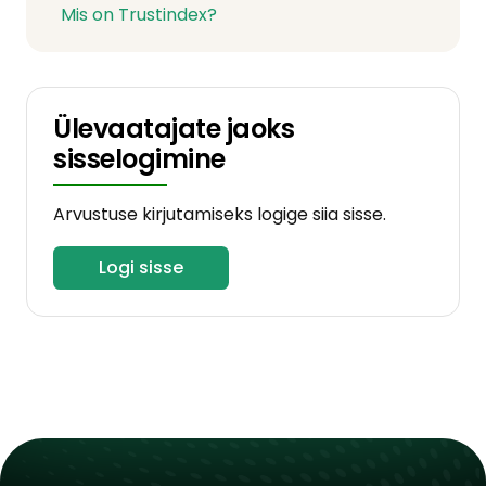
Mis on Trustindex?
Ülevaatajate jaoks
sisselogimine
Arvustuse kirjutamiseks logige siia sisse.
Logi sisse