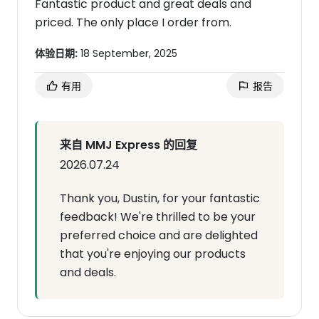
Fantastic product and great deals and
priced. The only place I order from.
体验日期:
18 September, 2025
有用
报告
来自 MMJ Express 的回复
2026.07.24
Thank you, Dustin, for your fantastic
feedback! We're thrilled to be your
preferred choice and are delighted
that you're enjoying our products
and deals.