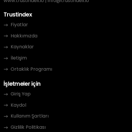
www.trustindex.io
|
info@trustindex.io
Trustindex
Fiyatlar
Hakkımızda
Kaynaklar
İletişim
Ortaklık Programı
İşletmeler için
Giriş Yap
Kaydol
Kullanım Şartları
Gizlilik Politikası