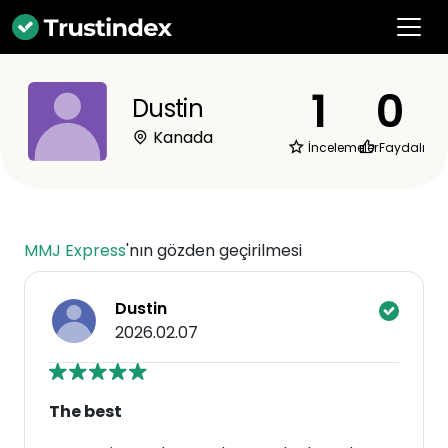
1
0
Dustin
Kanada
İncelemeler
Faydalı
MMJ Express
'nın gözden geçirilmesi
Dustin
2026.02.07
The best