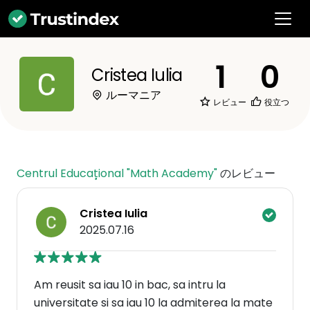
1
0
Cristea Iulia
ルーマニア
レビュー
役立つ
Centrul Educațional "Math Academy"
のレビュー
Cristea Iulia
2025.07.16
Am reusit sa iau 10 in bac, sa intru la
universitate si sa iau 10 la admiterea la mate