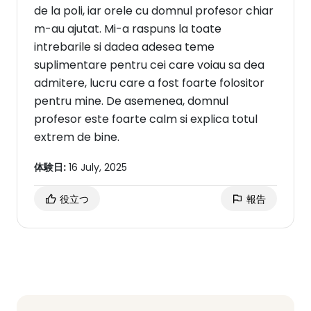
de la poli, iar orele cu domnul profesor chiar
m-au ajutat. Mi-a raspuns la toate
intrebarile si dadea adesea teme
suplimentare pentru cei care voiau sa dea
admitere, lucru care a fost foarte folositor
pentru mine. De asemenea, domnul
profesor este foarte calm si explica totul
extrem de bine.
体験日:
16 July, 2025
役立つ
報告