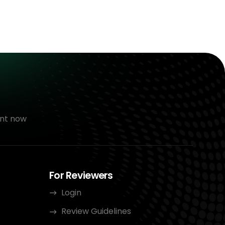
nt now
For Reviewers
Login
Review Guidelines