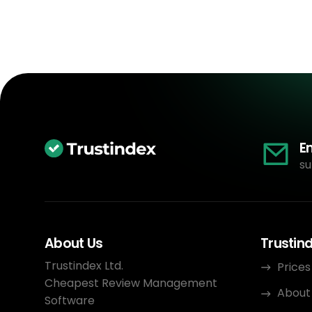
E
su
About Us
Trustin
Trustindex Ltd.
Prices
Cheapest Review Management
About
Software