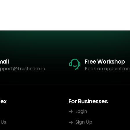
mail
Free Workshop
pport@trustindex.io
Book an appointme
dex
For Businesses
Login
 Us
Sign Up