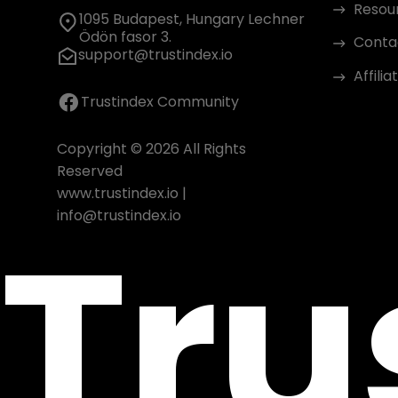
Resou
1095 Budapest, Hungary Lechner
Ödön fasor 3.
Conta
support@trustindex.io
Affili
Trustindex Community
Copyright © 2026 All Rights
Reserved
www.trustindex.io
|
Tru
info@trustindex.io