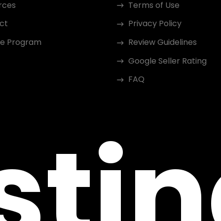
rces
Terms of Use
ct
Privacy Policy
ate Program
Review Guidelines
Google Seller Rating
FAQ
sti