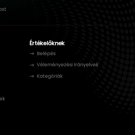
ost
Értékelőknek
Belépés
Véleményezési Irányelvek
Kategóriák
t
ek