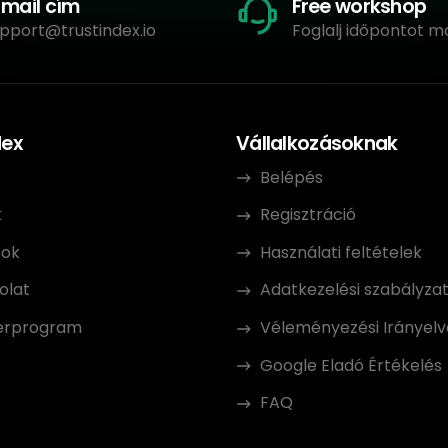
-mail cím
Free workshop
pport@trustindex.io
Foglalj időpontot m
dex
Vállalkozásoknak
Belépés
k
Regisztráció
sok
Használati feltételek
olat
Adatkezelési szabályza
erprogram
Véleményezési Irányelv
Google Eladó Értékelés
FAQ