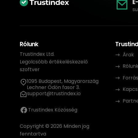
E
su
Rólunk
Trustin
Trustindex Ltd.
Árak
Legolcsóbb értékeléskezelő
Rólun
szoftver
Forrá
1095 Budapest, Magyarország
Lechner Ödön fasor 3.
Kapcs
support@trustindex.io
Partn
Trustindex Közösség
Copyright © 2026 Minden jog
fenntartva