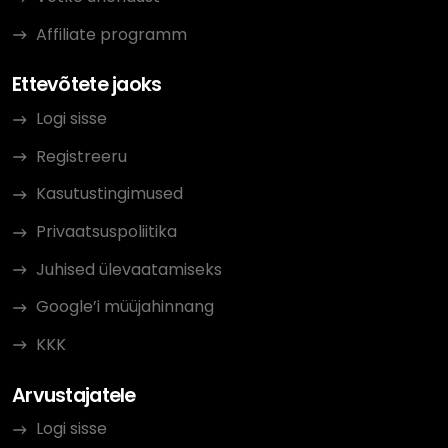
Affiliate programm
Ettevõtete jaoks
Logi sisse
Registreeru
Kasutustingimused
Privaatsuspoliitika
Juhised ülevaatamiseks
Google’i müüjahinnang
KKK
Arvustajatele
Logi sisse