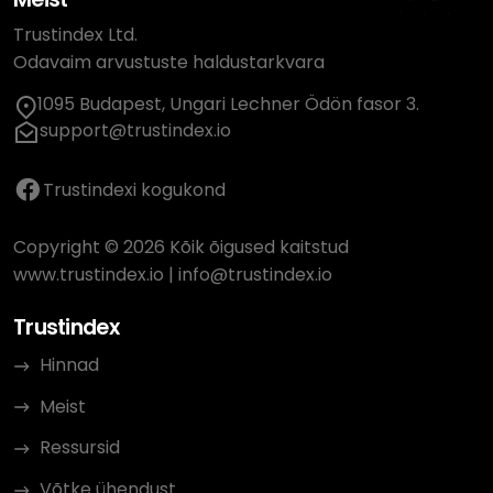
Trustindex Ltd.
Odavaim arvustuste haldustarkvara
1095 Budapest, Ungari Lechner Ödön fasor 3.
support@trustindex.io
Trustindexi kogukond
Copyright © 2026 Kõik õigused kaitstud
www.trustindex.io
|
info@trustindex.io
Trustindex
Hinnad
Meist
Ressursid
Võtke ühendust