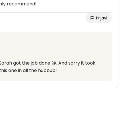
ighly recommend!
Prijavi
Sarah got the job done 😀. And sorry it took
his one in all the hubbub!