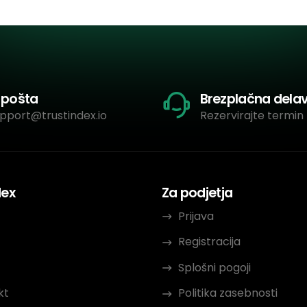
-pošta
Brezplačna dela
pport@trustindex.io
Rezervirajte termin 
dex
Za podjetja
Prijava
Registracija
Splošni pogoji
kt
Politika zasebnosti