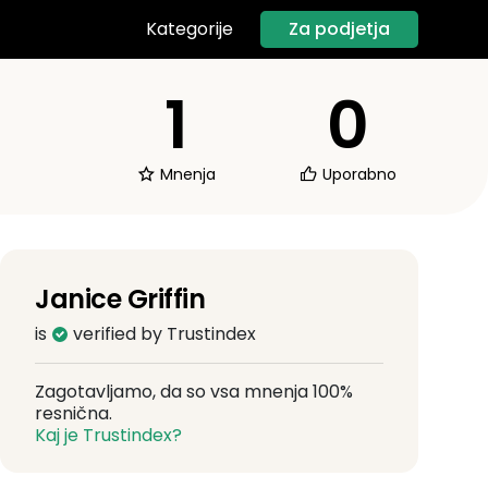
Za podjetja
Kategorije
1
0
Mnenja
Uporabno
Janice Griffin
is
verified by Trustindex
Zagotavljamo, da so vsa mnenja 100%
resnična.
Kaj je Trustindex?