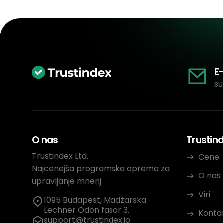
E
su
O nas
Trustin
Trustindex Ltd.
Cene
Najcenejša programska oprema za
O nas
upravljanje mnenj
Viri
1095 Budapest, Madžarska
Lechner Ödön fasor 3.
Konta
support@trustindex.io