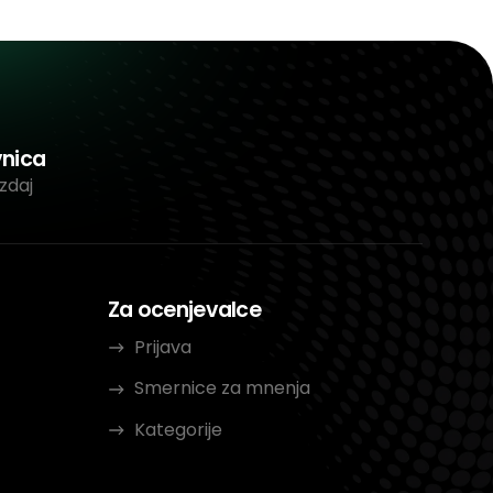
vnica
zdaj
Za ocenjevalce
Prijava
Smernice za mnenja
Kategorije