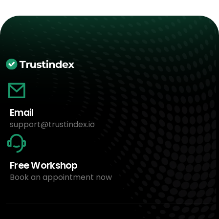
Email
support@trustindex.io
Free Workshop
Book an appointment now