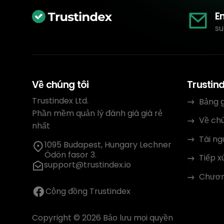
E
su
Về chúng tôi
Trustin
Trustindex Ltd.
Bảng g
Phần mềm quản lý đánh giá giá rẻ
Về chú
nhất
Tài n
1095 Budapest, Hungary Lechner
Ödön fasor 3.
Tiếp x
support@trustindex.io
Chương
Cộng đồng Trustindex
Copyright © 2026 Bảo lưu mọi quyền