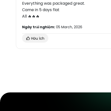
Everything was packaged great.
Came in 5 days flat
All 🔥🔥🔥
Ngày trải nghiệm:
05 March, 2026
Hữu ích