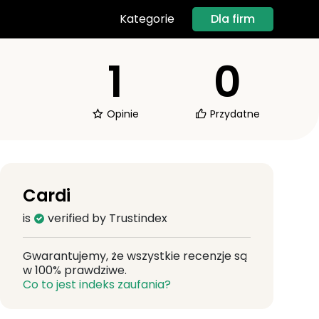
Dla firm
Kategorie
1
0
Opinie
Przydatne
Cardi
is
verified by Trustindex
Gwarantujemy, że wszystkie recenzje są
w 100% prawdziwe.
Co to jest indeks zaufania?