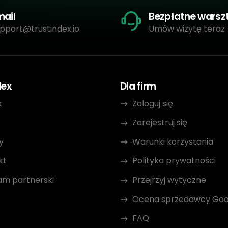
mail
Bezpłatne warsz
pport@trustindex.io
Umów wizytę teraz
dex
Dla firm
k
Zaloguj się
Zarejestruj się
y
Warunki korzystania
kt
Polityka prywatności
am partnerski
Przejrzyj wytyczne
Ocena sprzedawcy Goo
FAQ