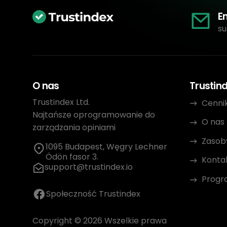
E
su
O nas
Trustin
Trustindex Ltd.
Cenni
Najtańsze oprogramowanie do
O nas
zarządzania opiniami
Zasob
1095 Budapest, Węgry Lechner
Ödön fasor 3.
Konta
support@trustindex.io
Progr
Społeczność Trustindex
Copyright © 2026 Wszelkie prawa