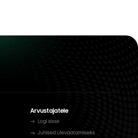
Arvustajatele
Logi sisse
Juhised ülevaatamiseks