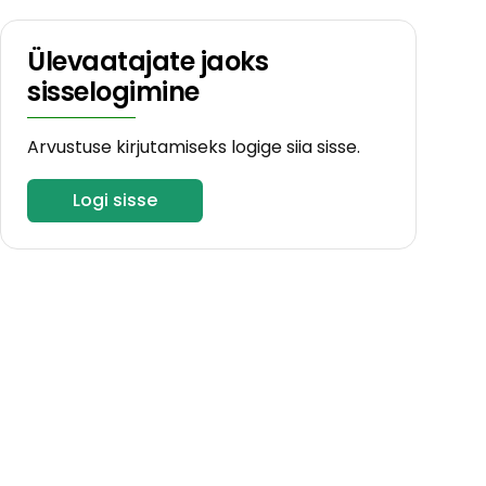
Ülevaatajate jaoks
sisselogimine
Arvustuse kirjutamiseks logige siia sisse.
Logi sisse