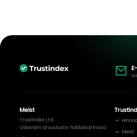
E
su
Meist
Trustin
Trustindex Ltd.
Hinna
Odavaim arvustuste haldustarkvara
Meist