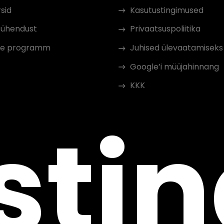
sid
Kasutustingimused
 ühendust
Privaatsuspoliitika
iate programm
Juhised ülevaatamiseks
Google’i müüjahinnang
KKK
sti