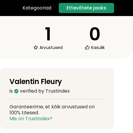
Ettevõtete jaoks
Kategooriad
1
0
Arvustused
Kasulik
Valentin Fleury
is
verified by Trustindex
Garanteerime, et kõik arvustused on
100% tõesed.
Mis on Trustindex?