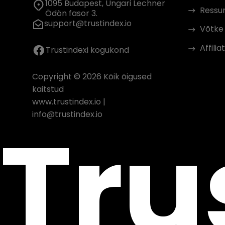
1095 Budapest, Ungari Lechner
Ressur
Ödön fasor 3.
support@trustindex.io
Võtke
Affil
Trustindexi kogukond
Copyright © 2026 Kõik õigused
kaitstud
www.trustindex.io
|
Tru
info@trustindex.io