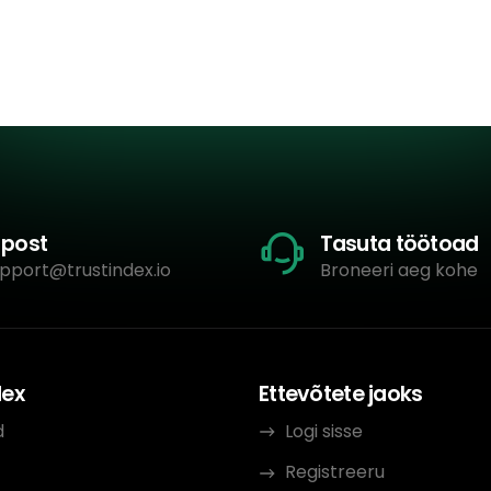
-post
Tasuta töötoad
pport@trustindex.io
Broneeri aeg kohe
dex
Ettevõtete jaoks
d
Logi sisse
Registreeru