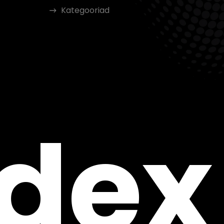
Kategooriad
ndex