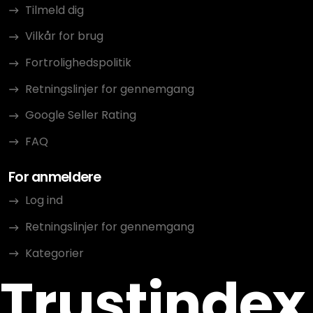
Tilmeld dig
Vilkår for brug
Fortrolighedspolitik
Retningslinjer for gennemgang
Google Seller Rating
FAQ
For anmeldere
Log ind
Retningslinjer for gennemgang
Kategorier
Trustindex