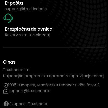
E-pošta
support@trustindex.io
Brezplačna delavnica
Rezervirajte termin zdaj
O nas
Trustindex Ltd.
Najcenejša programska oprema za upravljanje mnenj
1095 Budapest, Madžarska Lechner Ödön fasor 3.
support@trustindex.io
Skupnost Trustindex