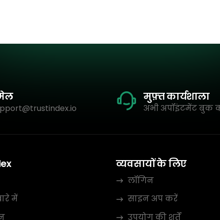
मेल
मुफ़्त कार्यशाला
pport@trustindex.io
अभी अपॉइंटमेंट बुक क
dex
व्यवसायों के लिए
लॉगिन
रे में
साइन अप करें
न
उपयोग की शर्तें