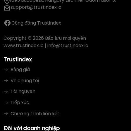
1095 Budapest, Hungary Lechner Ödön fasor 3.
support@trustindex.io
Cộng đồng Trustindex
Copyright © 2026 Bảo lưu mọi quyền
www.trustindex.io
|
info@trustindex.io
Trustindex
Bảng giá
Về chúng tôi
Tài nguyên
Tiếp xúc
Chương trình liên kết
Đối với doanh nghiệp