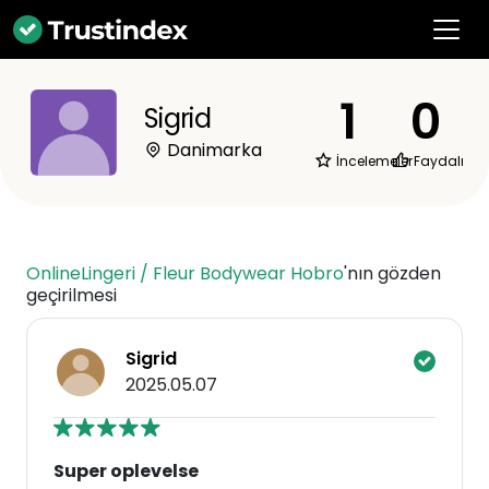
1
0
Sigrid
Danimarka
İncelemeler
Faydalı
OnlineLingeri / Fleur Bodywear Hobro
'nın gözden
geçirilmesi
Sigrid
2025.05.07
Super oplevelse