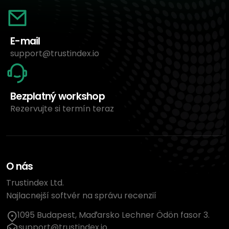
E-mail
support@trustindex.io
Bezplatný workshop
Rezervujte si termín teraz
O nás
Trustindex Ltd.
Najlacnejší softvér na správu recenzií
1095 Budapest, Maďarsko Lechner Ödön fasor 3.
support@trustindex.io