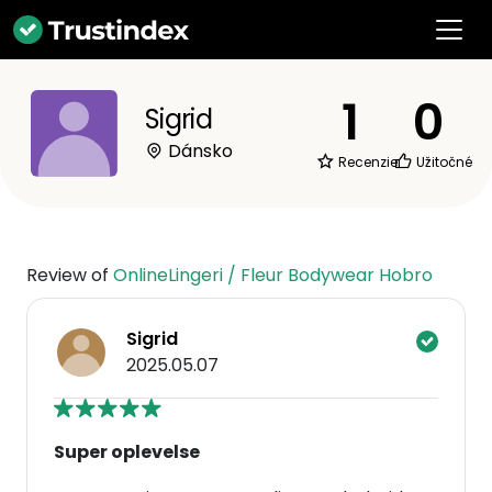
1
0
Sigrid
Dánsko
Recenzie
Užitočné
Review of
OnlineLingeri / Fleur Bodywear Hobro
Sigrid
2025.05.07
Super oplevelse