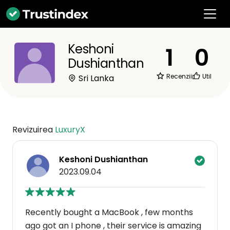
Keshoni
1
0
Dushianthan
Recenzii
Util
Sri Lanka
Revizuirea
LuxuryX
Keshoni Dushianthan
2023.09.04
Recently bought a MacBook , few months
ago got an I phone , their service is amazing