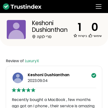
Keshoni
1
0
Dushianthan
שימושי
ביקורות
סרי לנקה
Review of
LuxuryX
Keshoni Dushianthan
2023.09.04
Recently bought a MacBook , few months
ago got an I phone , their service is amazing