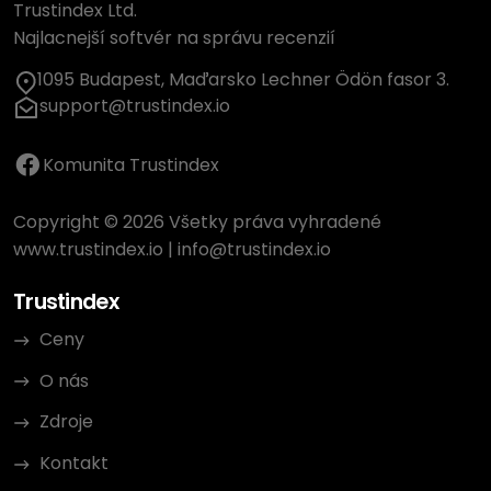
Trustindex Ltd.
Najlacnejší softvér na správu recenzií
1095 Budapest, Maďarsko Lechner Ödön fasor 3.
support@trustindex.io
Komunita Trustindex
Copyright © 2026 Všetky práva vyhradené
www.trustindex.io
|
info@trustindex.io
Trustindex
Ceny
O nás
Zdroje
Kontakt