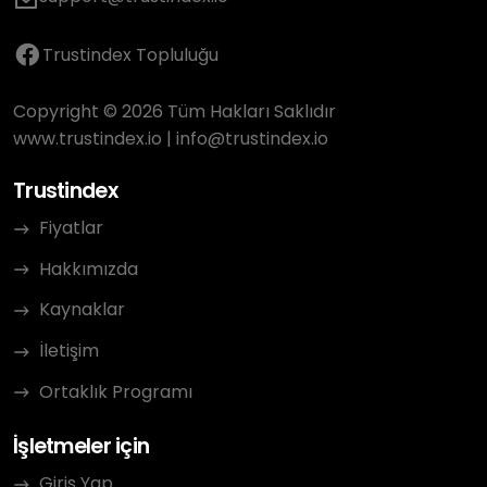
Trustindex Topluluğu
Copyright © 2026 Tüm Hakları Saklıdır
www.trustindex.io
|
info@trustindex.io
Trustindex
Fiyatlar
Hakkımızda
Kaynaklar
İletişim
Ortaklık Programı
İşletmeler için
Giriş Yap