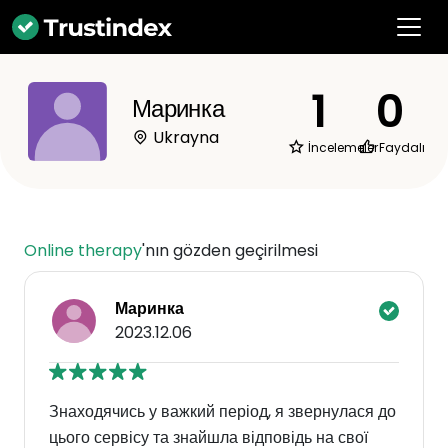
1
0
Маринка
Ukrayna
İncelemeler
Faydalı
Online therapy
'nın gözden geçirilmesi
Маринка
2023.12.06
Знаходячись у важкий період, я звернулася до
цього сервісу та знайшла відповідь на свої