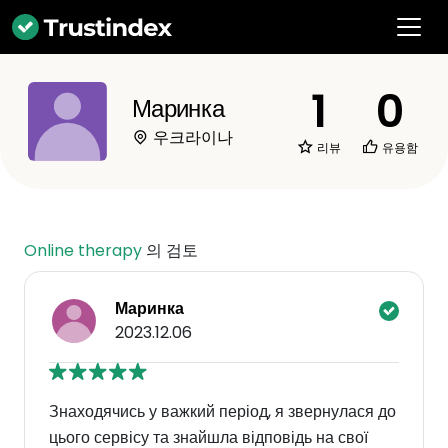
1
0
Маринка
우크라이나
리뷰
유용함
Online therapy
의 검토
Маринка
2023.12.06
Знаходячись у важкий період, я звернулася до
цього сервісу та знайшла відповідь на свої