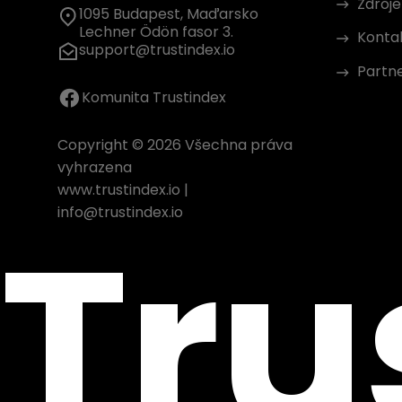
Zdroje
1095 Budapest, Maďarsko
Lechner Ödön fasor 3.
Konta
support@trustindex.io
Partn
Komunita Trustindex
Copyright © 2026 Všechna práva
vyhrazena
www.trustindex.io
|
Tru
info@trustindex.io