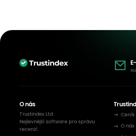
E
su
O nás
Trustin
Trustindex Ltd.
Ceník
Nejlevnější software pro správu
O nás
recenzí