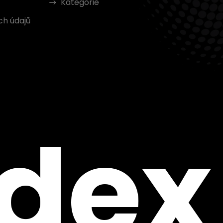
Kategorie
ch údajů
ndex