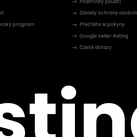
Podmínky použití
kt
Zásady ochrany osobní
erský program
Přečtěte si pokyny
Google Seller Rating
Časté dotazy
sti