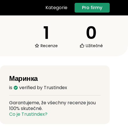
Pro firmy
Kategorie
1
0
Recenze
Užitečné
Маринка
is
verified by Trustindex
Garantujeme, že všechny recenze jsou
100% skutečné.
Co je Trustindex?