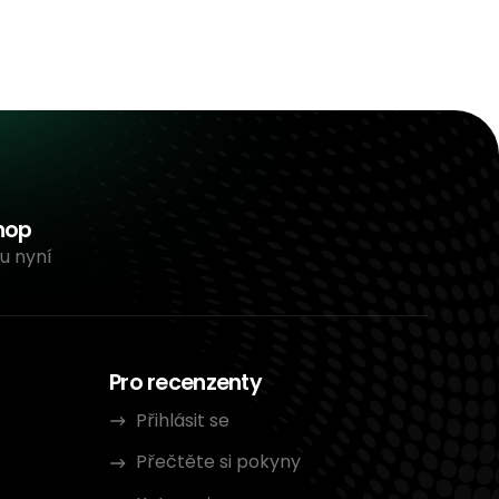
hop
u nyní
Pro recenzenty
Přihlásit se
Přečtěte si pokyny