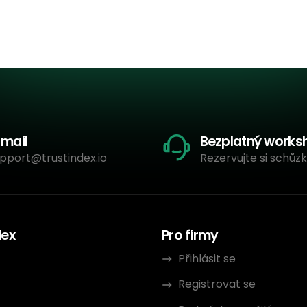
-mail
Bezplatný works
pport@trustindex.io
Rezervujte si schůzk
dex
Pro firmy
Přihlásit se
Registrovat se