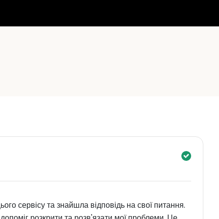
ього сервісу та знайшла відповідь на свої питання.
допоміг розкрити та розв'язати мої проблеми. Це