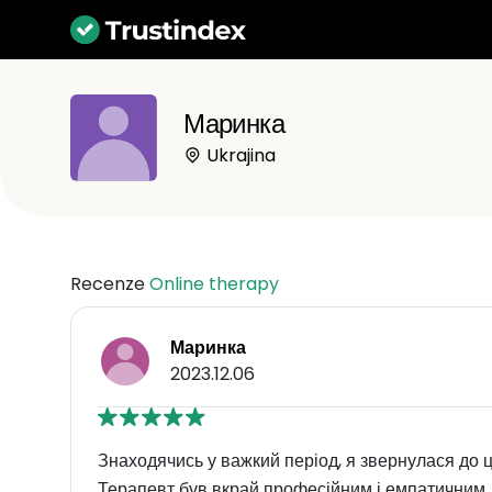
Маринка
Ukrajina
Recenze
Online therapy
Маринка
2023.12.06
Знаходячись у важкий період, я звернулася до ц
Терапевт був вкрай професійним і емпатичним, 