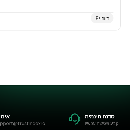
דווח
סדנה חינמית
אימי
קבע פגישה עכשיו
pport@trustindex.io