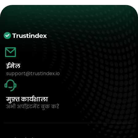
ईमेल
support@trustindex.io
मुफ़्त कार्यशाला
अभी अपॉइंटमेंट बुक करें