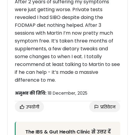
After 2 years of suffering my symptoms
were just getting worse. Private tests
revealed I had SIBO despite doing the
FODMAP diet nothing helped. After 3
sessions with Martin I’m now pretty much
symptom free. It’s taken three months of
supplements, a few dietary tweaks and
some changes to when I eat. I totally
recommend at least talking to Martin to see
if he can help - it’s made a massive
difference to me.
अनुभव की तिथि:
18 December, 2025
उपयोगी
प्रतिवेदन
The IBS & Gut Health Clinic से उत्तर दें