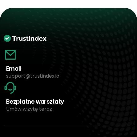
Email
support@trustindex.io
Bezpłatne warsztaty
Umów wizytę teraz