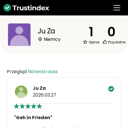
1
0
Ju Za
Niemcy
Opinie
Przydatne
Przegląd
Notenstrauss
Ju Za
2026.03.27
"Geh in Frieden"