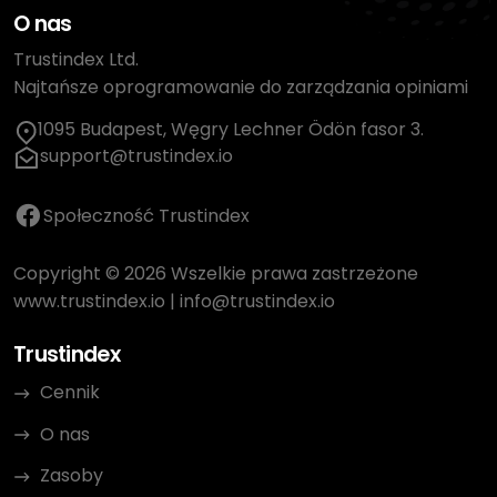
O nas
Trustindex Ltd.
Najtańsze oprogramowanie do zarządzania opiniami
1095 Budapest, Węgry Lechner Ödön fasor 3.
support@trustindex.io
Społeczność Trustindex
Copyright © 2026 Wszelkie prawa zastrzeżone
www.trustindex.io
|
info@trustindex.io
Trustindex
Cennik
O nas
Zasoby