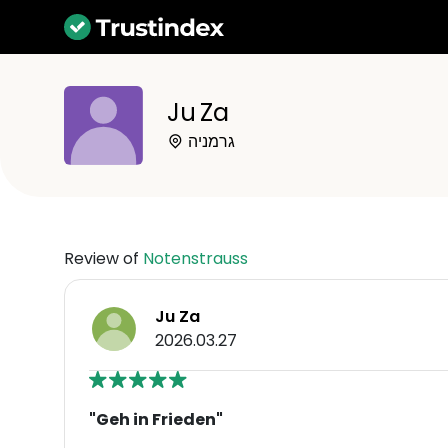
Ju Za
גרמניה
Review of
Notenstrauss
Ju Za
2026.03.27
"Geh in Frieden"