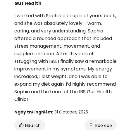
Gut Health
I worked with Sophia a couple of years back,
and she was absolutely lovely - warm,
caring, and very understanding. Sophia
offered a rounded approach that included
stress management, movement, and
supplementation. After 15 years of
struggling with IBS, I finally saw a remarkable
improvement in my symptoms. My energy
increased, I lost weight, and I was able to
expand my diet again. I’d highly recommend
Sophia and the team at the IBS Gut Health
Clinic!
Ngày trải nghiệm:
31 October, 2025
Hữu ích
Báo cáo