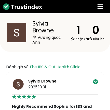
Sylvia
1
0
Browne
Vương quốc
Nhận xét
Hữu ích
Anh
Đánh giá về
The IBS & Gut Health Clinic
Sylvia Browne
2025.10.31
Highly Recommend Sophia for IBS and