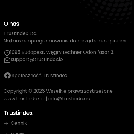
O nas
Trustindex Ltd.
Najtańsze oprogramowanie do zarządzania opiniami
1095 Budapest, Węgry Lechner Ödön fasor 3.
support@trustindex.io
Społeczność Trustindex
Copyright © 2026 Wszelkie prawa zastrzeżone
www.trustindex.io
|
info@trustindex.io
Trustindex
Cennik