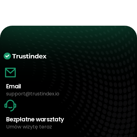
Email
support@trustindex.io
Bezpłatne warsztaty
Umów wizytę teraz