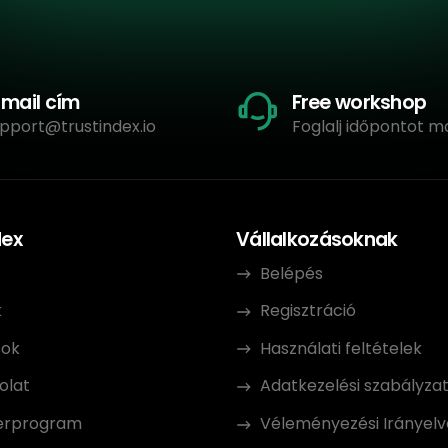
-mail cím
Free workshop
pport@trustindex.io
Foglalj időpontot m
dex
Vállalkozásoknak
Belépés
k
Regisztráció
sok
Használati feltételek
olat
Adatkezelési szabályza
erprogram
Véleményezési Irányelv