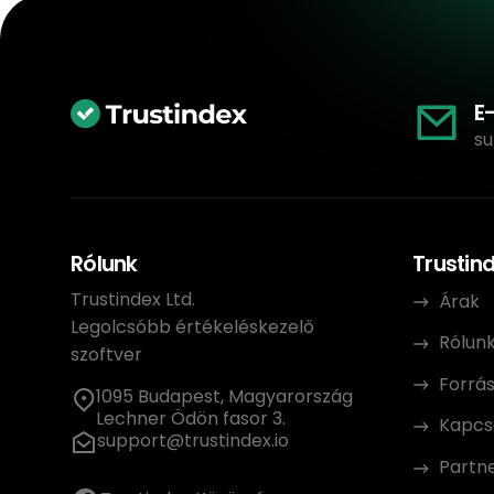
E
su
Rólunk
Trustin
Trustindex Ltd.
Árak
Legolcsóbb értékeléskezelő
Rólun
szoftver
Forrá
1095 Budapest, Magyarország
Lechner Ödön fasor 3.
Kapcs
support@trustindex.io
Partn