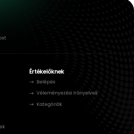
ost
Értékelőknek
Belépés
Véleményezési Irányelvek
Kategóriák
t
ek