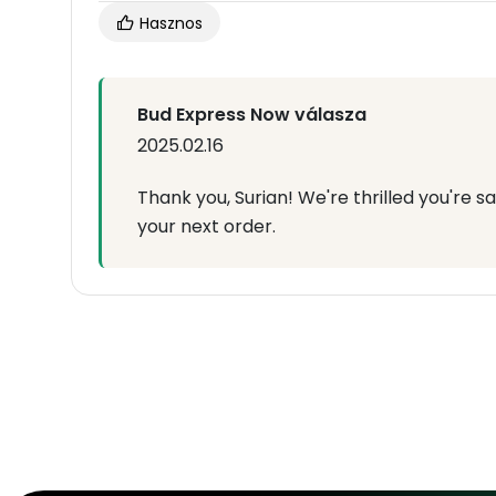
Hasznos
Bud Express Now válasza
2025.02.16
Thank you, Surian! We're thrilled you're s
your next order.