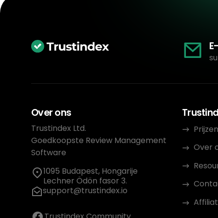
E
su
Over ons
Trustin
Trustindex Ltd.
Prijze
Goedkoopste Review Management
Over 
Software
Resou
1095 Budapest, Hongarije
Lechner Ödön fasor 3.
Conta
support@trustindex.io
Affil
Trustindex Community