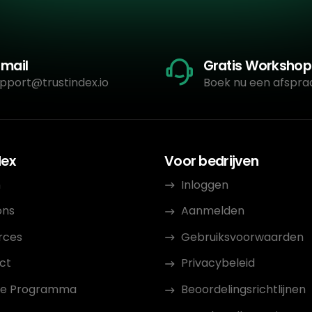
-mail
Gratis Workshop
pport@trustindex.io
Boek nu een afspra
dex
Voor bedrijven
n
Inloggen
ons
Aanmelden
rces
Gebruiksvoorwaarden
ct
Privacybeleid
iate Programma
Beoordelingsrichtlijnen