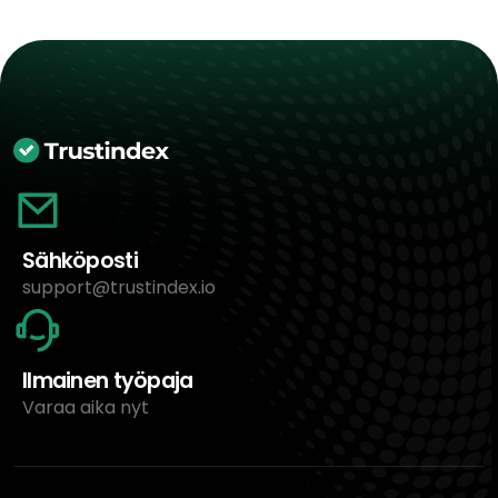
Sähköposti
support@trustindex.io
Ilmainen työpaja
Varaa aika nyt