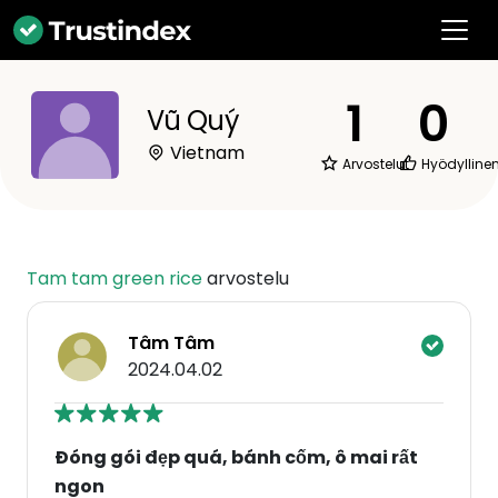
1
0
Vũ Quý
Vietnam
Arvostelut
Hyödylline
Tam tam green rice
arvostelu
Tâm Tâm
2024.04.02
Đóng gói đẹp quá, bánh cốm, ô mai rất
ngon