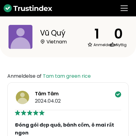
1
0
Vũ Quý
Vietnam
Anmeldelser
Nyttig
Anmeldelse af
Tam tam green rice
Tâm Tâm
2024.04.02
Đóng gói đẹp quá, bánh cốm, ô mai rất
ngon